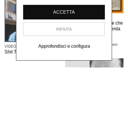
ACCETTA
VIDEO DOCS
Un filmato sulla querelle che
vede protagonista la Merda
RIFIUTA
d’artista nel 1971
di Andrea Bettinetti
prodotto dalla Fondazione Piero
Approfondisci e configura
VIDEO DOCS
Manzoni
Shit Talking,
Ursula Magazine