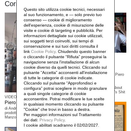
Correlati
Questo sito utilizza cookie tecnici, necessari
al suo funzionamento, e — solo previo tuo
consenso — cookie di miglioramento
dell'esperienza, cookie di misurazione delle
visite e cookie di targeting e pubblicità. Per
informazioni dettagliate sui cookie utilizzati,
sui soggetti terzi coinvolti, sui tempi di
conservazione e sui tuoi diritti consulta il
link
Cookie Policy
.
Chiudendo questo banner
o cliccando il pulsante “Rifiuta” proseguirai la
VIDEO DOCS
navigazione senza l'installazione di alcun
Ben Vautier on Piero
cookie diverso da quelli tecnici. Cliccando sul
Manzoni
pulsante “Accetta”
acconsenti all'installazione
L’artista Ben Vautier parla di Piero
di tutte le categorie di cookie indicate.
Manzoni e della sua Merda
Cliccando sul pulsante “Approfondisci e
d’artista
The artist Ben Vautier tells about
configura” potrai scegliere in modo granulare
Piero Manzoni and his Artist’s Shit
a quali singole categorie di cookie
VIDEO DOCS
acconsentire. Potrai modificare le tue scelte
Piero e Albisola
in qualsiasi momento cliccando su pulsante
di Andrea Bettinetti
"Cookie" che trovi in basso a destra.
prodotto dalla Fondazione Piero
Per maggiori informazioni sul Trattamento
Manzoni
dei dati:
Privacy Policy
.
I cookie abilitati scadranno il 02/02/2027.