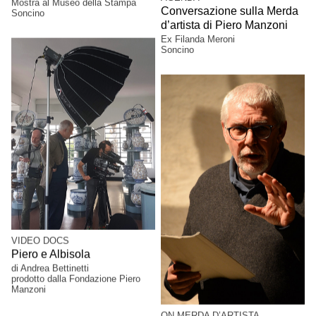
Mostra al Museo della Stampa
Conversazione sulla Merda
Soncino
d’artista di Piero Manzoni
Ex Filanda Meroni
Soncino
VIDEO DOCS
Piero e Albisola
di Andrea Bettinetti
prodotto dalla Fondazione Piero
Manzoni
ON MERDA D’ARTISTA