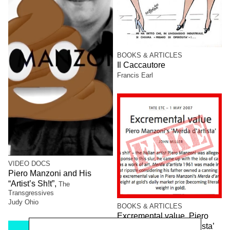
BOOKS & ARTICLES
Il Caccautore
Francis Earl
VIDEO DOCS
Piero Manzoni and His
“Artist’s Sh!t”,
The
Transgressives
Judy Ohio
BOOKS & ARTICLES
Excremental value. Piero
Manzoni’s ‘Merda d’artista’