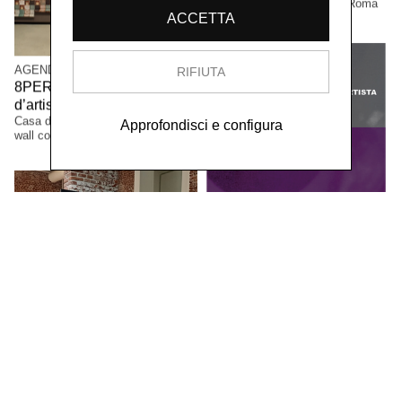
TEATRO DI DOCUMENTI, Roma
ACCETTA
AGENDA
RIFIUTA
8PER / Omaggio a Merda
d’artista di Piero Manzoni,
Casa degli Artisti - Milano / Taplab
Approfondisci e configura
wall covering
AGENDA
“PIERO MANZONI.
ATTORNO ALL’IDEA DI
MERDA D’ARTISTA”
Conferenza - Accademia di Belle
Arti di Verona
AGENDA
Presentazione del libro