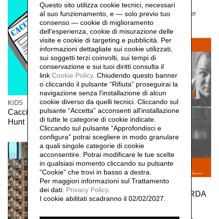
Questo sito utilizza cookie tecnici, necessari
John Miller
“Tate etc.”, issue 10, Summer
al suo funzionamento, e — solo previo tuo
2007
consenso — cookie di miglioramento
dell'esperienza, cookie di misurazione delle
visite e cookie di targeting e pubblicità. Per
informazioni dettagliate sui cookie utilizzati,
sui soggetti terzi coinvolti, sui tempi di
conservazione e sui tuoi diritti consulta il
link
Cookie Policy
.
Chiudendo questo banner
o cliccando il pulsante “Rifiuta” proseguirai la
navigazione senza l'installazione di alcun
cookie diverso da quelli tecnici. Cliccando sul
KIDS
pulsante “Accetta”
acconsenti all'installazione
Caccia al nome - Name
di tutte le categorie di cookie indicate.
Hunt
Cliccando sul pulsante “Approfondisci e
configura” potrai scegliere in modo granulare
a quali singole categorie di cookie
acconsentire. Potrai modificare le tue scelte
in qualsiasi momento cliccando su pulsante
"Cookie" che trovi in basso a destra.
Per maggiori informazioni sul Trattamento
AGENDA
dei dati:
Privacy Policy
.
DIALOGHI SULLA MERDA
I cookie abilitati scadranno il 02/02/2027.
D’ARTISTA
di Filippo Soldi