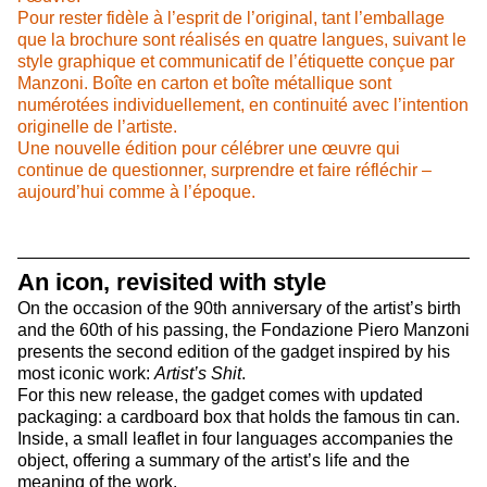
Pour rester fidèle à l’esprit de l’original, tant l’emballage
que la brochure sont réalisés en quatre langues, suivant le
style graphique et communicatif de l’étiquette conçue par
Manzoni. Boîte en carton et boîte métallique sont
numérotées individuellement, en continuité avec l’intention
originelle de l’artiste.
Une nouvelle édition pour célébrer une œuvre qui
continue de questionner, surprendre et faire réfléchir –
aujourd’hui comme à l’époque.
An icon, revisited with style
On the occasion of the 90th anniversary of the artist’s birth
and the 60th of his passing, the Fondazione Piero Manzoni
presents the second edition of the gadget inspired by his
most iconic work:
Artist’s Shit
.
For this new release, the gadget comes with updated
packaging: a cardboard box that holds the famous tin can.
Inside, a small leaflet in four languages accompanies the
object, offering a summary of the artist’s life and the
meaning of the work.