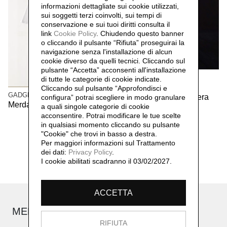
informazioni dettagliate sui cookie utilizzati,
sui soggetti terzi coinvolti, sui tempi di
conservazione e sui tuoi diritti consulta il
link
Cookie Policy
.
Chiudendo questo banner
o cliccando il pulsante “Rifiuta” proseguirai la
navigazione senza l'installazione di alcun
cookie diverso da quelli tecnici. Cliccando sul
pulsante “Accetta”
acconsenti all'installazione
GADGETS
di tutte le categorie di cookie indicate.
9000 esemplari per
Cliccando sul pulsante “Approfondisci e
GADGETS
omaggiare l’iconica opera
configura” potrai scegliere in modo granulare
Merda d’artista t-shirt
a quali singole categorie di cookie
Merda d’artista (prima
acconsentire. Potrai modificare le tue scelte
edizione)
in qualsiasi momento cliccando su pulsante
"Cookie" che trovi in basso a destra.
Per maggiori informazioni sul Trattamento
dei dati:
Privacy Policy
.
I cookie abilitati scadranno il 03/02/2027.
ACCETTA
MERDA D'ARTISTA
RIFIUTA