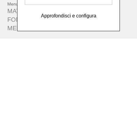
Menu
MATERIALI
Approfondisci e configura
FONDAZIONE MANZONI
MERDA WEBSITE
Contatti
merdadartistaofficial@gmail.com
Social
Facebook
Instagram
YouTube
This website is based on
Cookie configurator
Cookie policy
Privacy policy