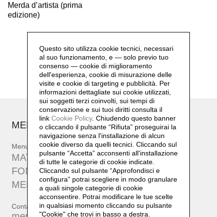
Merda d’artista (prima
edizione)
Questo sito utilizza cookie tecnici, necessari
al suo funzionamento, e — solo previo tuo
consenso — cookie di miglioramento
dell'esperienza, cookie di misurazione delle
visite e cookie di targeting e pubblicità. Per
informazioni dettagliate sui cookie utilizzati,
sui soggetti terzi coinvolti, sui tempi di
conservazione e sui tuoi diritti consulta il
link
Cookie Policy
.
Chiudendo questo banner
MERDA D'ARTISTA
o cliccando il pulsante “Rifiuta” proseguirai la
navigazione senza l'installazione di alcun
cookie diverso da quelli tecnici. Cliccando sul
Menu
pulsante “Accetta”
acconsenti all'installazione
MATERIALI
di tutte le categorie di cookie indicate.
FONDAZIONE MANZONI
Cliccando sul pulsante “Approfondisci e
configura” potrai scegliere in modo granulare
MERDA WEBSITE
a quali singole categorie di cookie
acconsentire. Potrai modificare le tue scelte
in qualsiasi momento cliccando su pulsante
Contatti
"Cookie" che trovi in basso a destra.
merdadartistaofficial@gmail.com